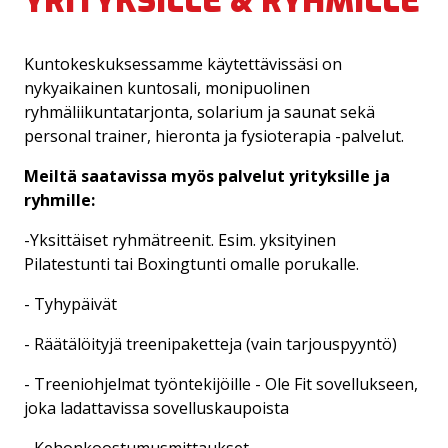
YRITYKSILLE & RYHMILLE
INBODY - KEHONKOOSTUMUSMITTAUS
Kuntokeskuksessamme käytettävissäsi on
SOLARIUM
nykyaikainen kuntosali, monipuolinen
ryhmäliikuntatarjonta, solarium ja saunat sekä
LAPSIPARKKI
personal trainer, hieronta ja fysioterapia -palvelut.
Meiltä saatavissa myös palvelut yrityksille ja
YRITYKSILLE & RYHMILLE
ryhmille:
-Yksittäiset ryhmätreenit. Esim. yksityinen
Pilatestunti tai Boxingtunti omalle porukalle.
- Tyhypäivät
- Räätälöityjä treenipaketteja (vain tarjouspyyntö)
- Treeniohjelmat työntekijöille - Ole Fit sovellukseen,
joka ladattavissa sovelluskaupoista