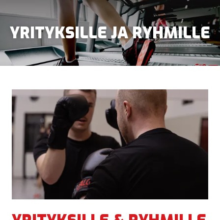
YRITYKSILLE JA RYHMILLE
KUNTOSALI
OHJATUT TUNNIT
HIERONTA
PERSONAL TRAINING
FYSIOTERAPIA