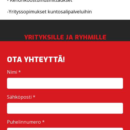
- Kehonkoostumusmittaukset
-Yrityssopimukset kuntosalipalveluihin
YRITYKSILLE JA RYHMILLE
OTA YHTEYTTÄ!
Nimi
*
Sähköposti
*
Puhelinnumero
*