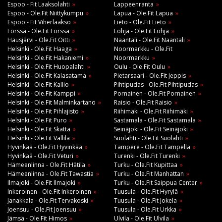
Espoo - Fit Laaksolahti
Lappeenranta
Espoo - Ole.Fit Niittykumpu
Lapua - Ole.Fit Lapua
Espoo - Fit Viherlaakso
Lieto - Ole.Fit Lieto
Forssa - Ole.Fit Forssa
Lohja - Ole.Fit Lohja
Hausjärvi - Ole.Fit Oitti
Naantali - Ole.Fit Naantali
Helsinki - Ole.Fit Haaga
Noormarkku - Ole.Fit
Helsinki - Ole.Fit Hakaniemi
Noormarkku
Helsinki - Ole.Fit Huopalahti
Oulu - Ole.Fit Oulu
Helsinki - Ole.Fit Kalasatama
Pietarsaari - Ole.Fit Jeppis
Helsinki - Ole.Fit Kallio
Pihtipudas - Ole.Fit Pihtipudas
Helsinki - Ole.Fit Kamppi
Pornainen - Ole.Fit Pornainen
Helsinki - Ole.Fit Malminkartano
Raisio - Ole.Fit Raisio
Helsinki - Ole.Fit Pihlajisto
Riihimäki - Ole.Fit Riihimäki
Helsinki - Ole.Fit Puro
Sastamala - Ole.Fit Sastamala
Helsinki - Ole.Fit Skatta
Seinäjoki - Ole.Fit Seinäjoki
Helsinki - Ole.Fit Vallila
Suolahti - Ole.Fit Suolahti
Hyvinkää - Ole.Fit Hyvinkää
Tampere - Ole.Fit Tampella
Hyvinkää - Ole.Fit Veturi
Turenki - Ole.Fit Turenki
Hämeenlinna - Ole.Fit Hätilä
Turku - Ole.Fit Kupittaa
Hämeenlinna - Ole.Fit Tawastia
Turku - Ole.Fit Manhattan
Ilmajoki - Ole.Fit Ilmajoki
Turku - Ole.Fit Saippua Center
Inkeroinen - Ole.Fit Inkeroinen
Tuusula - Ole.Fit Hyrylä
Janakkala - Ole.Fit Tervakoski
Tuusula - Ole.Fit Jokela
Joensuu - Ole.Fit Joensuu
Tuusula - Ole.Fit Urkka
Jämsä - Ole.Fit Himos
Ulvila - Ole.Fit Ulvila