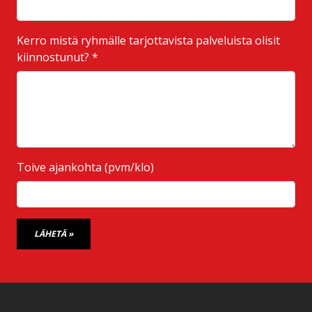
Kerro mistä ryhmälle tarjottavista palveluista olisit
kiinnostunut?
*
Toive ajankohta (pvm/klo)
LÄHETÄ »